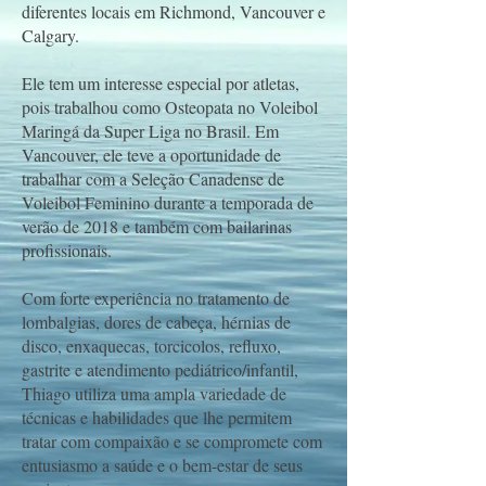
diferentes locais em Richmond, Vancouver e
Calgary.
Ele tem um interesse especial por atletas,
pois trabalhou como Osteopata no Voleibol
Maringá da Super Liga no Brasil. Em
Vancouver, ele teve a oportunidade de
trabalhar com a Seleção Canadense de
Voleibol Feminino durante a temporada de
verão de 2018 e também com bailarinas
profissionais.
Com forte experiência no tratamento de
lombalgias, dores de cabeça, hérnias de
disco, enxaquecas, torcicolos, refluxo,
gastrite e atendimento pediátrico/infantil,
Thiago utiliza uma ampla variedade de
técnicas e habilidades que lhe permitem
tratar com compaixão e se compromete com
entusiasmo a saúde e o bem-estar de seus