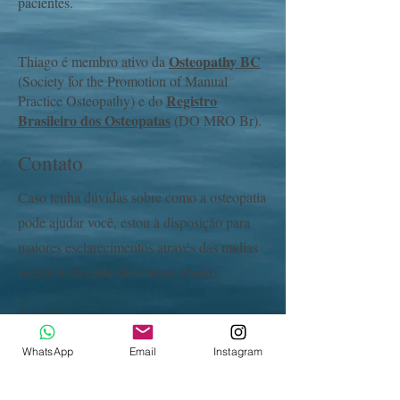
pacientes.
Osteopathy BC
Thiago é membro ativo da
(Society for the Promotion of Manual
Registro
Practice Osteopathy) e do
Brasileiro dos Osteopatas
(DO MRO Br).
Contato
Caso tenha dúvidas sobre como a osteopatia
pode ajudar você, estou à disposição para
maiores esclarecimentos através das mídias
sociais e da caixa de contato abaixo.
First Name
WhatsApp
Email
Instagram
Last Name